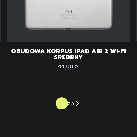
OBUDOWA KORPUS IPAD AIR 2 WI-FI
SREBRNY
Cena
44,00 zł
z 3