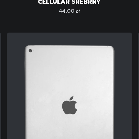
CELLULAR SREBRNY
Cena
44,00 zł