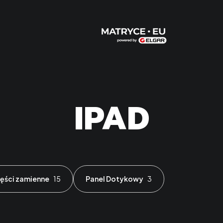
IPAD
ęści zamienne
15
Panel Dotykowy
3