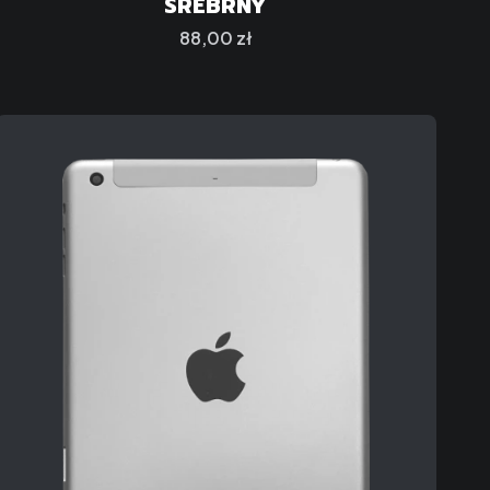
SREBRNY
Cena
88,00 zł