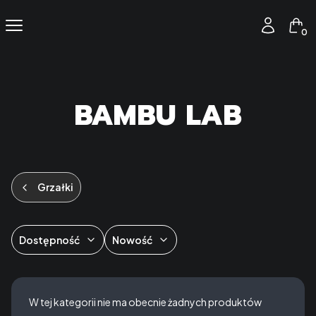
Produ
Menu
Zaloguj się
Kos
BAMBU LAB
Grzałki
Dostępność
Nowość
Koniec filtrów
Lista produktów
W tej kategorii nie ma obecnie żadnych produktów