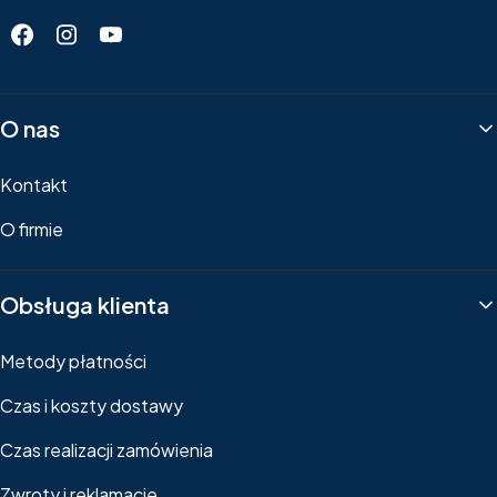
Linki w stopce
O nas
Kontakt
O firmie
Obsługa klienta
Metody płatności
Czas i koszty dostawy
Czas realizacji zamówienia
Zwroty i reklamacje