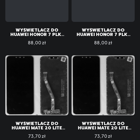
WYŚWIETLACZ DO
WYŚWIETLACZ DO
HUAWEI HONOR 7 PLK-
HUAWEI HONOR 7 PLK-
AL10
L01
Cena
Cena
88,00 zł
88,00 zł
WYŚWIETLACZ DO
WYŚWIETLACZ DO
HUAWEI MATE 20 LITE
HUAWEI MATE 20 LITE
BLACK
SNE-LX1 BLACK
Cena
Cena
73,70 zł
73,70 zł