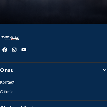
Linki w stopce
O nas
Kontakt
O firmie