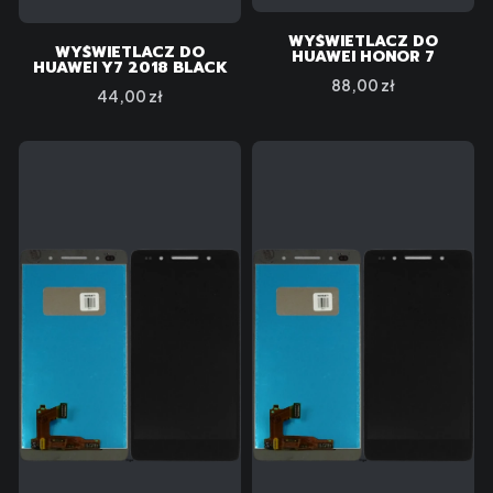
WYŚWIETLACZ DO
WYŚWIETLACZ DO
HUAWEI HONOR 7
HUAWEI Y7 2018 BLACK
Cena
88,00 zł
Cena
44,00 zł