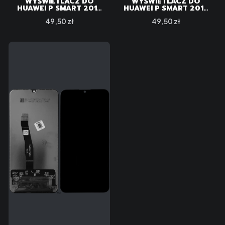
WYŚWIETLACZ DO
WYŚWIETLACZ DO
HUAWEI P SMART 2019
HUAWEI P SMART 2019
BLACK
POT-LA00
Cena
Cena
49,50 zł
49,50 zł