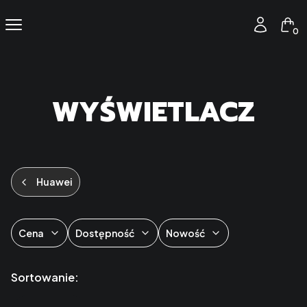
Produ
Menu
Zaloguj się
Kos
WYŚWIETLACZ
Huawei
Cena
Dostępność
Nowość
Koniec filtrów
Lista produktów
Sortowanie: