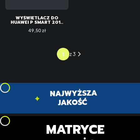
WYŚWIETLACZ DO
HUAWEI P SMART 2019
POT-LX1
Cena
49,50 zł
z 3
NAJWYŻSZA
JAKOŚĆ
MATRYCE