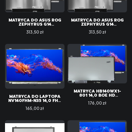
MATRYCA DO ASUS ROG
MATRYCA DO ASUS ROG
ZEPHYRUS G14
ZEPHYRUS G14
GA401QE-HZ051T
GA401QM-HZ027T
Cena
Cena
313,50 zł
313,50 zł
MATRYCA HB140WX1-
801 14,0 BOE HD
MATRYCA DO LAPTOPA
1366X768
NV140FHM-N35 14,0 FHD
Cena
176,00 zł
IPS
Cena
165,00 zł