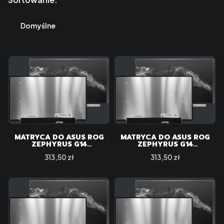
Lista produktów
Domyślne
MATRYCA DO ASUS ROG
MATRYCA DO ASUS ROG
ZEPHYRUS G14
ZEPHYRUS G14
GA401QC-HZ010T
GA401QC-HZ011T
Cena
Cena
313,50 zł
313,50 zł