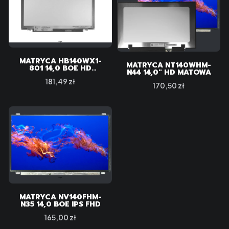
MATRYCA HB140WX1-
MATRYCA NT140WHM-
801 14,0 BOE HD
N44 14,0" HD MATOWA
1366X768
Cena
181,49 zł
Cena
170,50 zł
MATRYCA NV140FHM-
N35 14,0 BOE IPS FHD
Cena
165,00 zł