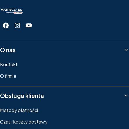
Linki w stopce
O nas
Kontakt
O firmie
Obsługa klienta
Metody płatności
Czas i koszty dostawy