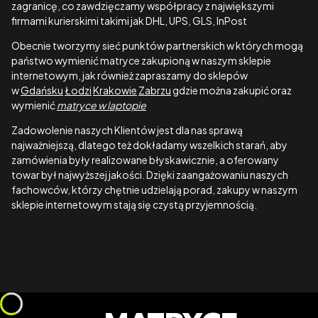
zagranicę, co zawdzięczamy współpracy z największymi
firmami kurierskimi takimi jak DHL, UPS, GLS, InPost
Obecnie tworzymy sieć punktów partnerskich w których mogą
państwo wymienić matryce zakupioną w naszym sklepie
internetowym, jak również zapraszamy do sklepów
w
Gdańsku
Łodzi
Krakowie
Zabrzu
gdzie można zakupić oraz
wymienić
matryce w laptopie
Zadowolenie naszych Klientów jest dla nas sprawą
najważniejszą, dlatego też dokładamy wszelkich starań, aby
zamówienia były realizowane błyskawicznie, a oferowany
towar był najwyższej jakości. Dzięki zaangażowaniu naszych
fachowców, którzy chętnie udzielają porad, zakupy w naszym
sklepie internetowym stają się czystą przyjemnością.