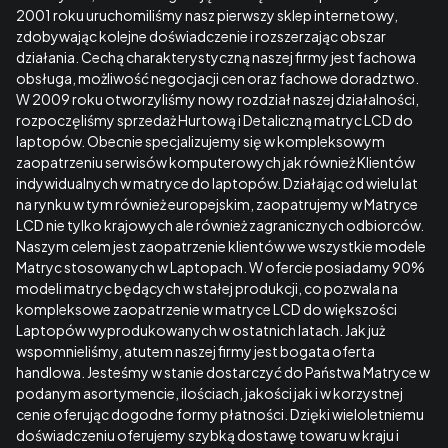
2001 roku uruchomiliśmy nasz pierwszy sklep internetowy,
zdobywając kolejne doświadczenie i rozszerzając obszar
działania. Cechą charakterystyczną naszej firmy jest fachowa
obsługa, możliwość negocjacji cen oraz fachowe doradztwo.
W 2009 roku otworzyliśmy nowy rozdział naszej działalności,
rozpoczęliśmy sprzedaż Hurtową i Detaliczną matryc LCD do
laptopów. Obecnie specjalizujemy się w kompleksowym
zaopatrzeniu serwisów komputerowych jak również Klientów
indywidualnych w matryce do laptopów. Działając od wielu lat
na rynku w tym również europejskim, zaopatrujemy w Matryce
LCD nie tylko krajowych ale również zagranicznych odbiorców.
Naszym celem jest zaopatrzenie klientów we wszystkie modele
Matryc stosowanych w Laptopach. W ofercie posiadamy 90%
modeli matryc będących w stałej produkcji, co pozwala na
kompleksowe zaopatrzenie w matryce LCD do większości
Laptopów wyprodukowanych w ostatnich latach. Jak już
wspomnieliśmy, atutem naszej firmy jest bogata oferta
handlowa. Jesteśmy w stanie dostarczyć do Państwa Matryce w
podanym asortymencie, ilościach, jakości jak i w korzystnej
cenie oferując dogodne formy płatności. Dzięki wieloletniemu
doświadczeniu oferujemy szybką dostawę towaru w kraju i