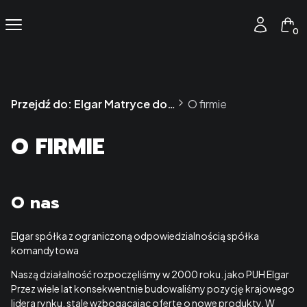
Produ
Menu
Zaloguj się
Kos
Przejdź do:
Elgar Matryce do laptopów
O firmie
O FIRMIE
O nas
Elgar spółka z ograniczoną odpowiedzialnością spółka
komandytowa
Naszą działalność rozpoczęliśmy w 2000 roku. jako PUH Elgar
Przez wiele lat konsekwentnie budowaliśmy pozycję krajowego
lidera rynku, stale wzbogacając ofertę o nowe produkty. W