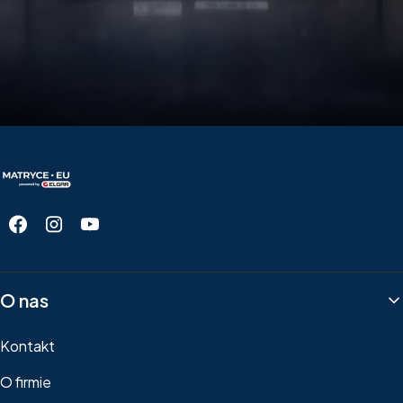
Linki w stopce
O nas
Kontakt
O firmie