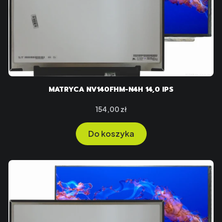
MATRYCA NV140FHM-N4H 14,0 IPS
Cena
154,00 zł
Do koszyka