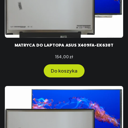
MATRYCA DO LAPTOPA ASUS X409FA-EK638T
Cena
154,00 zł
Do koszyka