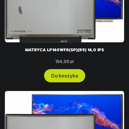
MATRYCA LP140WF8(SP)(R9) 14,0 IPS
Cena
154,00 zł
Do koszyka