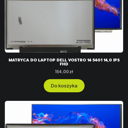
MATRYCA DO LAPTOP DELL VOSTRO 14 5401 14,0 IPS
FHD
Cena
154,00 zł
Do koszyka