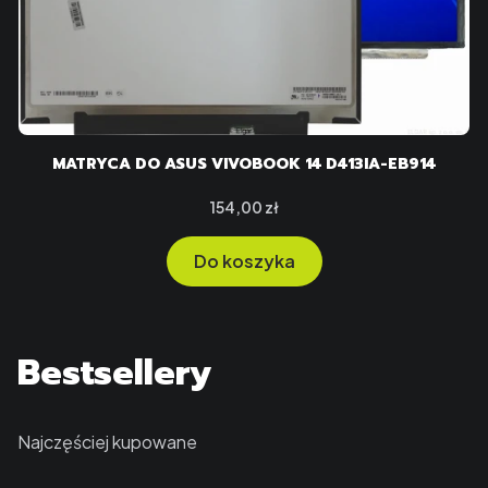
MATRYCA DO ASUS VIVOBOOK 14 D413IA-EB914
Cena
154,00 zł
Do koszyka
Bestsellery
Najczęściej kupowane