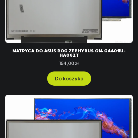
MATRYCA DO ASUS ROG ZEPHYRUS G14 GA401IU-
HA062T
Cena
154,00 zł
Do koszyka