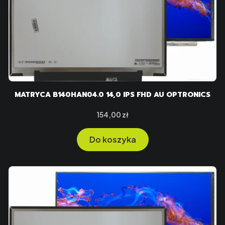
MATRYCA B140HAN04.0 14,0 IPS FHD AU OPTRONICS
Cena
154,00 zł
Do koszyka