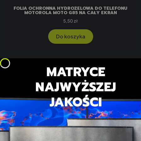
FOLIA OCHRONNA HYDROŻELOWA DO TELEFONU
MOTOROLA MOTO G85 NA CAŁY EKRAN
Cena
5,50 zł
Do koszyka
MATRYCE
NAJWYŻSZEJ
JAKOŚCI