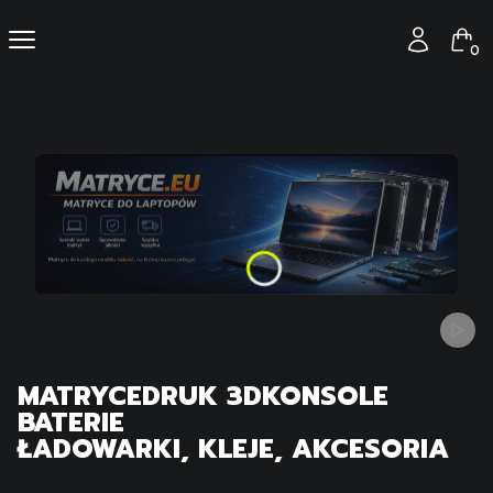
Produ
Menu
Zaloguj się
Kos
Włącz
MATRYCE
DRUK 3D
KONSOLE
BATERIE
ŁADOWARKI, KLEJE, AKCESORIA