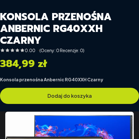
KONSOLA PRZENOŚNA
ANBERNIC RG40XXH
CZARNY
0.00
(Oceny: 0 Recenzje: 0)
384,99 zł
Cena
Konsola przenośna Anbernic RG40XXH Czarny
Dodaj do koszyka