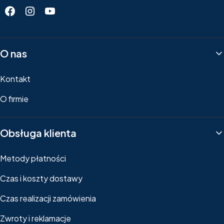
Linki w stopce
O nas
Kontakt
O firmie
Obsługa klienta
Metody płatności
Czas i koszty dostawy
Czas realizacji zamówienia
Zwroty i reklamacje