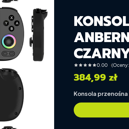
KONSOL
ANBERN
CZARN
0.00
(Oceny:
384,99 zł
Cena
Konsola przenośna