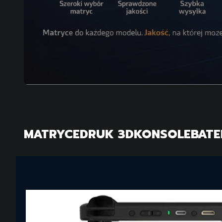
MATRYCE
DRUK 3D
KONSOLE
BATE