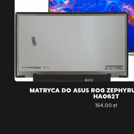
MATRYCA DO ASUS ROG ZEPHYRU
HA062T
Cena
154,00 zł