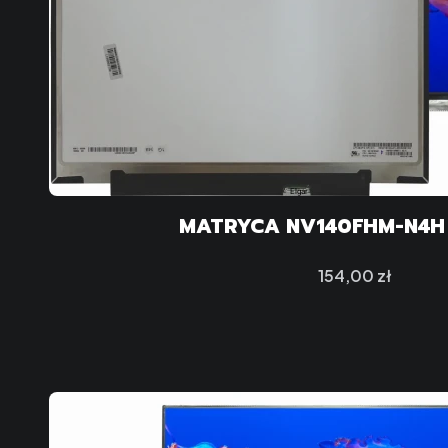
MATRYCA NV140FHM-N4H 1
Cena
154,00 zł