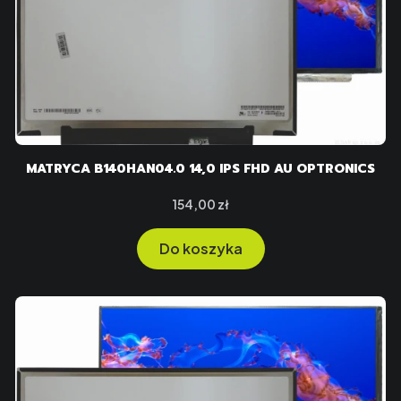
MATRYCA B140HAN04.0 14,0 IPS FHD AU OPTRONICS
Cena
154,00 zł
Do koszyka