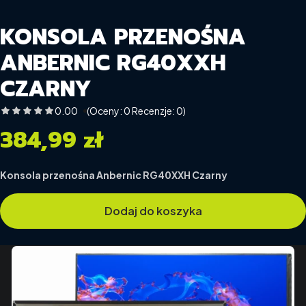
KONSOLA PRZENOŚNA
ANBERNIC RG40XXH
CZARNY
0.00
(Oceny: 0 Recenzje: 0)
384,99 zł
Cena
Konsola przenośna Anbernic RG40XXH Czarny
Dodaj do koszyka