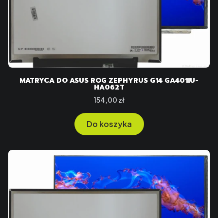
MATRYCA DO ASUS ROG ZEPHYRUS G14 GA401IU-
HA062T
Cena
154,00 zł
Do koszyka