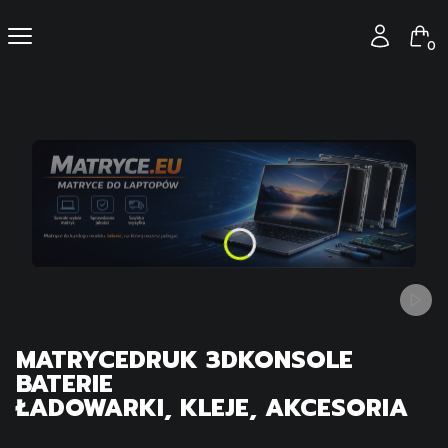
Produ
Menu
Zaloguj się
Kos
Włącz
MATRYCE
DRUK 3D
KONSOLE
BATERIE
ŁADOWARKI, KLEJE, AKCESORIA