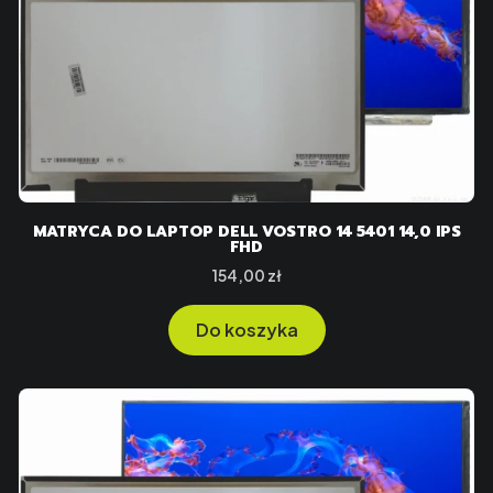
MATRYCA DO LAPTOP DELL VOSTRO 14 5401 14,0 IPS
FHD
Cena
154,00 zł
Do koszyka