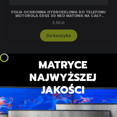
FOLIA OCHRONNA HYDROŻELOWA DO TELEFONU
MOTOROLA EDGE 30 NEO MATOWA NA CAŁY
EKRAN
Cena
5,50 zł
Do koszyka
MATRYCE
NAJWYŻSZEJ
JAKOŚCI