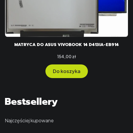
MATRYCA DO ASUS VIVOBOOK 14 D413IA-EB914
Cena
154,00 zł
Do koszyka
Bestsellery
Najczęściej kupowane