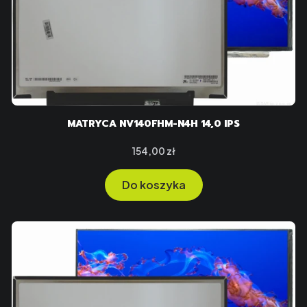
MATRYCA NV140FHM-N4H 14,0 IPS
Cena
154,00 zł
Do koszyka