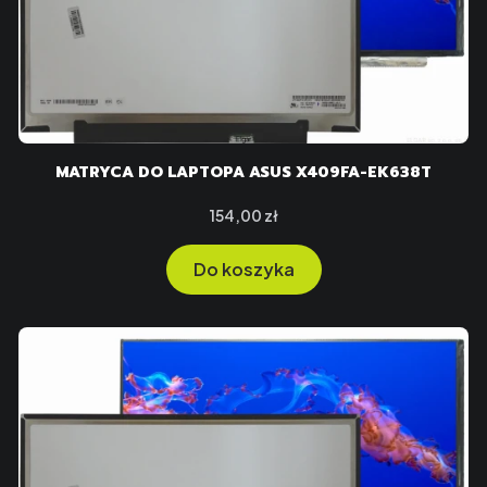
MATRYCA DO LAPTOPA ASUS X409FA-EK638T
Cena
154,00 zł
Do koszyka