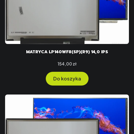
MATRYCA LP140WF8(SP)(R9) 14,0 IPS
Cena
154,00 zł
Do koszyka